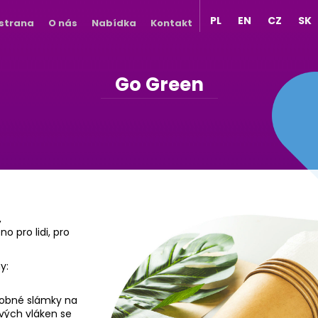
PL
EN
CZ
SK
 strana
O nás
Nabídka
Kontakt
Go Green
,
 pro lidi, pro
y:
dobné slámky na
vých vláken se