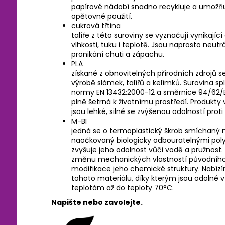
papírové nádobí snadno recykluje a umožňu
opětovné použití.
cukrová třtina
talíře z této suroviny se vyznačují vynikající
vlhkosti, tuku i teplotě. Jsou naprosto neutr
pronikání chuti a zápachu.
PLA
získané z obnovitelných přírodních zdrojů s
výrobě slámek, talířů a kelímků. Surovina s
normy EN 13432:2000-12 a směrnice 94/62/ES
plně šetrná k životnímu prostředí. Produkty
jsou lehké, silné se zvýšenou odolností proti
M-BI
jedná se o termoplastický škrob smíchaný
naočkovaný biologicky odbouratelnými poly
zvyšuje jeho odolnost vůči vodě a pružnost.
změnu mechanických vlastností původního 
modifikace jeho chemické struktury. Nabízí
tohoto materiálu, díky kterým jsou odolné 
teplotám až do teploty 70°C.
Napište nebo zavolejte.