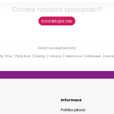
Chcete navázat spolupráci?
Kontaktujte nás
Ostatní produktové řady:
rty Time
Party Kids
Dušičky
Vánoce
Velikonoce
Halloween
Karn
Informace
Politika jakosti