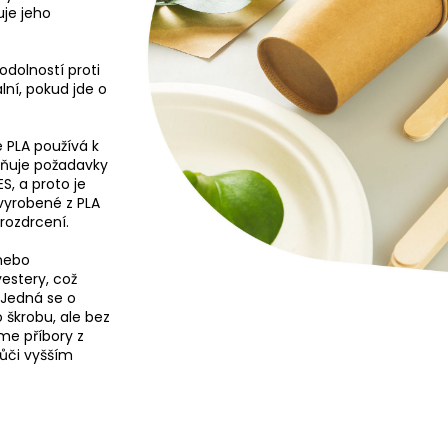
je jeho
 odolností proti
ální, pokud jde o
e PLA používá k
plňuje požadavky
, a proto je
 vyrobené z PLA
 rozdrcení.
 nebo
estery, což
 Jedná se o
škrobu, ale bez
me příbory z
vůči vyšším