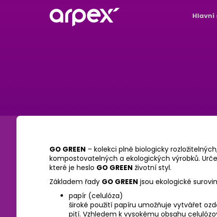
Hlavní
GO GREEN
– kolekci plně biologicky rozložitelných
kompostovatelných a ekologických výrobků. Určeno
které je heslo
GO GREEN
životní styl.
Základem řady
GO GREEN
jsou ekologické surovin
papír (celulóza)
široké použití papíru umožňuje vytvářet oz
pití. Vzhledem k vysokému obsahu celulózo