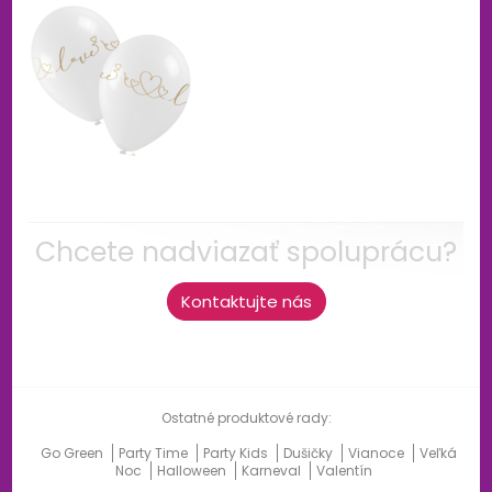
Chcete nadviazať spoluprácu?
Kontaktujte nás
Ostatné produktové rady:
Go Green
Party Time
Party Kids
Dušičky
Vianoce
Veľká
Noc
Halloween
Karneval
Valentín